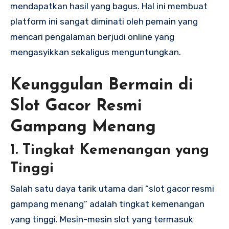
mendapatkan hasil yang bagus. Hal ini membuat
platform ini sangat diminati oleh pemain yang
mencari pengalaman berjudi online yang
mengasyikkan sekaligus menguntungkan.
Keunggulan Bermain di
Slot Gacor Resmi
Gampang Menang
1. Tingkat Kemenangan yang
Tinggi
Salah satu daya tarik utama dari “slot gacor resmi
gampang menang” adalah tingkat kemenangan
yang tinggi. Mesin-mesin slot yang termasuk