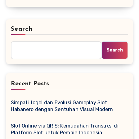
Search
Search
Recent Posts
Simpati togel dan Evolusi Gameplay Slot
Habanero dengan Sentuhan Visual Modern
Slot Online via QRIS: Kemudahan Transaksi di
Platform Slot untuk Pemain Indonesia