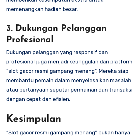
memenangkan hadiah besar.
3. Dukungan Pelanggan
Profesional
Dukungan pelanggan yang responsif dan
profesional juga menjadi keunggulan dari platform
“slot gacor resmi gampang menang”. Mereka siap
membantu pemain dalam menyelesaikan masalah
atau pertanyaan seputar permainan dan transaksi
dengan cepat dan efisien.
Kesimpulan
“Slot gacor resmi gampang menang” bukan hanya