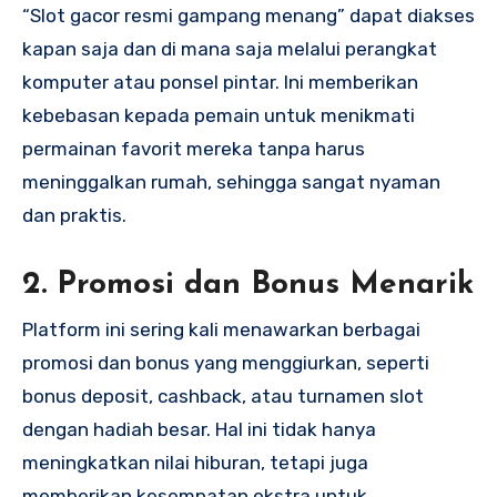
“Slot gacor resmi gampang menang” dapat diakses
kapan saja dan di mana saja melalui perangkat
komputer atau ponsel pintar. Ini memberikan
kebebasan kepada pemain untuk menikmati
permainan favorit mereka tanpa harus
meninggalkan rumah, sehingga sangat nyaman
dan praktis.
2. Promosi dan Bonus Menarik
Platform ini sering kali menawarkan berbagai
promosi dan bonus yang menggiurkan, seperti
bonus deposit, cashback, atau turnamen slot
dengan hadiah besar. Hal ini tidak hanya
meningkatkan nilai hiburan, tetapi juga
memberikan kesempatan ekstra untuk