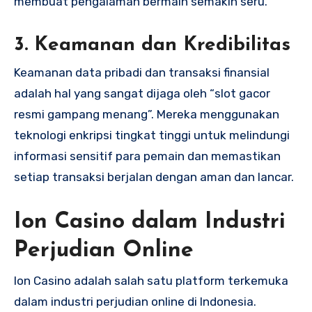
membuat pengalaman bermain semakin seru.
3. Keamanan dan Kredibilitas
Keamanan data pribadi dan transaksi finansial
adalah hal yang sangat dijaga oleh “slot gacor
resmi gampang menang”. Mereka menggunakan
teknologi enkripsi tingkat tinggi untuk melindungi
informasi sensitif para pemain dan memastikan
setiap transaksi berjalan dengan aman dan lancar.
Ion Casino dalam Industri
Perjudian Online
Ion Casino adalah salah satu platform terkemuka
dalam industri perjudian online di Indonesia.