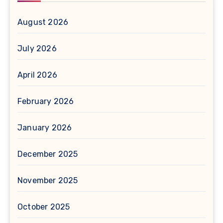
August 2026
July 2026
April 2026
February 2026
January 2026
December 2025
November 2025
October 2025