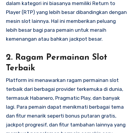
dalam kategori ini biasanya memiliki Return to
Player (RTP) yang lebih besar dibandingkan dengan
mesin slot lainnya. Hal ini memberikan peluang
lebih besar bagi para pemain untuk meraih
kemenangan atau bahkan jackpot besar.
2. Ragam Permainan Slot
Terbaik
Platform ini menawarkan ragam permainan slot
terbaik dari berbagai provider terkemuka di dunia,
termasuk Habanero, Pragmatic Play, dan banyak
lagi. Para pemain dapat menikmati berbagai tema
dan fitur menarik seperti bonus putaran gratis,
jackpot progresif, dan fitur tambahan lainnya yang