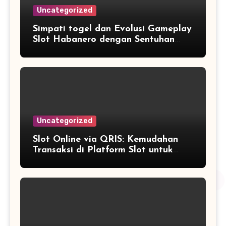
Uncategorized
Simpati togel dan Evolusi Gameplay
Slot Habanero dengan Sentuhan
Visual Modern
Uncategorized
Slot Online via QRIS: Kemudahan
Transaksi di Platform Slot untuk
Pemain Indonesia