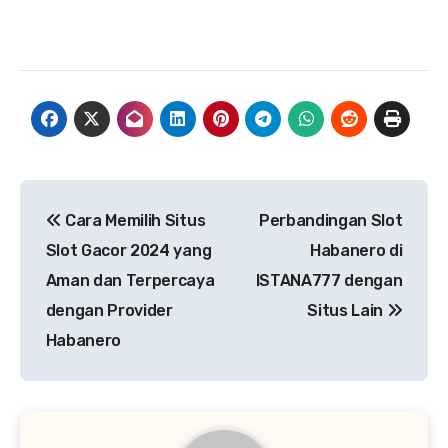
Post
Cara Memilih Situs
Perbandingan Slot
navigation
Slot Gacor 2024 yang
Habanero di
Aman dan Terpercaya
ISTANA777 dengan
dengan Provider
Situs Lain
Habanero