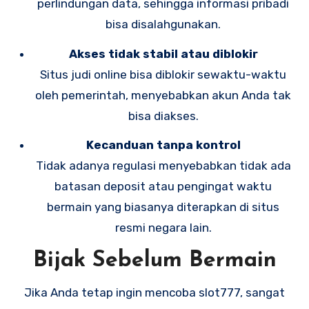
perlindungan data, sehingga informasi pribadi
bisa disalahgunakan.
Akses tidak stabil atau diblokir
Situs judi online bisa diblokir sewaktu-waktu
oleh pemerintah, menyebabkan akun Anda tak
bisa diakses.
Kecanduan tanpa kontrol
Tidak adanya regulasi menyebabkan tidak ada
batasan deposit atau pengingat waktu
bermain yang biasanya diterapkan di situs
resmi negara lain.
Bijak Sebelum Bermain
Jika Anda tetap ingin mencoba slot777, sangat