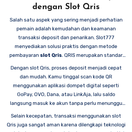
dan penuh potensi.
dengan Slot Qris
Salah satu aspek yang sering menjadi perhatian
pemain adalah kemudahan dan keamanan
transaksi deposit dan penarikan. Slot777
menyediakan solusi praktis dengan metode
pembayaran
slot Qris
. QRIS merupakan standar
pembayaran berbasis kode QR yang telah diadopsi
Dengan slot Qris, proses deposit menjadi cepat
secara luas di Indonesia.
dan mudah. Kamu tinggal scan kode QR
menggunakan aplikasi dompet digital seperti
GoPay, OVO, Dana, atau LinkAja, lalu saldo
langsung masuk ke akun tanpa perlu menunggu
lama. Metode ini juga minim risiko kesalahan
Selain kecepatan, transaksi menggunakan slot
karena tidak perlu memasukkan nomor rekening
Qris juga sangat aman karena dilengkapi teknologi
secara manual.