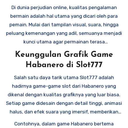
Di dunia perjudian online, kualitas pengalaman
bermain adalah hal utama yang dicari oleh para
pemain. Mulai dari tampilan visual, suara, hingga
peluang kemenangan yang adil, semuanya menjadi
kunci utama agar permainan terasa
menyenangkan dan menguntungkan. Slot777 hadir
Keunggulan Grafik Game
sebagai salah satu platform judi online terbaik di
Habanero di Slot777
Indonesia yang menawarkan koleksi game slot dari
Habanero. Dengan grafik yang memukau dan
Salah satu daya tarik utama Slot777 adalah
Return to Player (RTP) yang fantastis, Slot777
hadirnya game-game slot dari Habanero yang
menjadi pilihan favorit banyak pemain. Apalagi,
dikenal dengan kualitas grafiknya yang luar biasa.
kemudahan transaksi menggunakan
slot
Setiap game didesain dengan detail tinggi, animasi
qris
membuat semuanya semakin praktis dan
halus, dan efek suara yang imersif, memberikan
cepat.
pengalaman bermain yang jauh lebih hidup
Contohnya, dalam game Habanero bertema