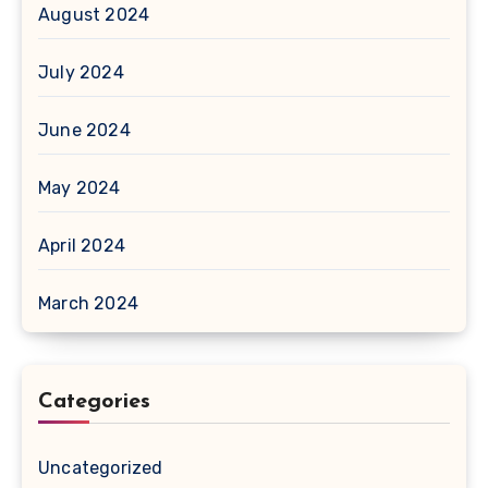
August 2024
July 2024
June 2024
May 2024
April 2024
March 2024
Categories
Uncategorized