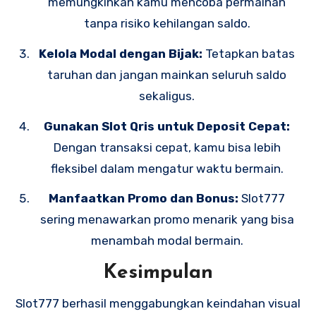
memungkinkan kamu mencoba permainan
tanpa risiko kehilangan saldo.
Kelola Modal dengan Bijak:
Tetapkan batas
taruhan dan jangan mainkan seluruh saldo
sekaligus.
Gunakan Slot Qris untuk Deposit Cepat:
Dengan transaksi cepat, kamu bisa lebih
fleksibel dalam mengatur waktu bermain.
Manfaatkan Promo dan Bonus:
Slot777
sering menawarkan promo menarik yang bisa
menambah modal bermain.
Kesimpulan
Slot777 berhasil menggabungkan keindahan visual