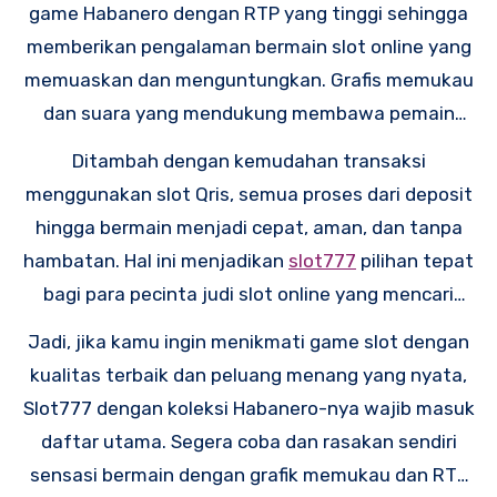
game Habanero dengan RTP yang tinggi sehingga
memberikan pengalaman bermain slot online yang
memuaskan dan menguntungkan. Grafis memukau
dan suara yang mendukung membawa pemain
seolah masuk ke dunia game itu sendiri,
Ditambah dengan kemudahan transaksi
sementara RTP fantastis membuka peluang
menggunakan slot Qris, semua proses dari deposit
kemenangan lebih besar.
hingga bermain menjadi cepat, aman, dan tanpa
hambatan. Hal ini menjadikan
slot777
pilihan tepat
bagi para pecinta judi slot online yang mencari
kualitas dan kenyamanan.
Jadi, jika kamu ingin menikmati game slot dengan
kualitas terbaik dan peluang menang yang nyata,
Slot777 dengan koleksi Habanero-nya wajib masuk
daftar utama. Segera coba dan rasakan sendiri
sensasi bermain dengan grafik memukau dan RTP