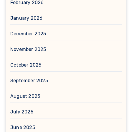
February 2026
January 2026
December 2025
November 2025
October 2025
September 2025
August 2025
July 2025
June 2025