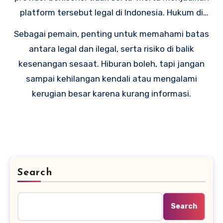
platform tersebut legal di Indonesia. Hukum di
tanah air masih melarang segala bentuk perjudian
Sebagai pemain, penting untuk memahami batas
online, termasuk permainan slot.
antara legal dan ilegal, serta risiko di balik
kesenangan sesaat. Hiburan boleh, tapi jangan
sampai kehilangan kendali atau mengalami
kerugian besar karena kurang informasi.
Search
Search