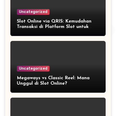
Uncategorized
Slot Online via QRIS: Kemudahan
Transaksi di Platform Slot untuk
Pemain Indonesia
Uncategorized
Megaways vs Classic Reel: Mana
Unggul di Slot Online?