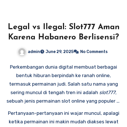
fantastis!
Legal vs Ilegal: Slot777 Aman
Karena Habanero Berlisensi?
admin
June 29, 2025
No Comments
Perkembangan dunia digital membuat berbagai
bentuk hiburan berpindah ke ranah online,
termasuk permainan judi. Salah satu nama yang
sering muncul di tengah tren ini adalah
slot777
,
sebuah jenis permainan slot online yang populer di
kalangan penggemar judi digital. Banyak pemain
Pertanyaan-pertanyaan ini wajar muncul, apalagi
bertanya-tanya, “Apakah
slot 777
ini legal?
ketika permainan ini makin mudah diakses lewat
Apakah aman dimainkan hanya karena