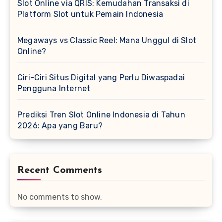
Slot Online via QRIS: Kemudahan Transaksi di
Platform Slot untuk Pemain Indonesia
Megaways vs Classic Reel: Mana Unggul di Slot
Online?
Ciri-Ciri Situs Digital yang Perlu Diwaspadai
Pengguna Internet
Prediksi Tren Slot Online Indonesia di Tahun
2026: Apa yang Baru?
Recent Comments
No comments to show.