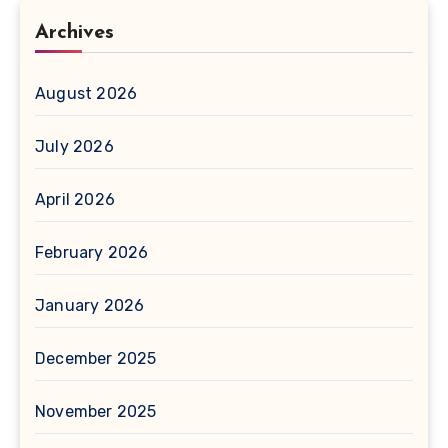
Archives
August 2026
July 2026
April 2026
February 2026
January 2026
December 2025
November 2025