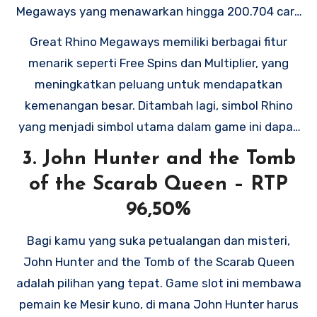
Megaways yang menawarkan hingga 200.704 cara
untuk menang. Dengan RTP yang mencapai
Great Rhino Megaways memiliki berbagai fitur
96,58%, permainan ini memberikan peluang
menarik seperti Free Spins dan Multiplier, yang
menang yang sangat menguntungkan bagi
meningkatkan peluang untuk mendapatkan
pemain.
kemenangan besar. Ditambah lagi, simbol Rhino
yang menjadi simbol utama dalam game ini dapat
memberikan kemenangan besar jika berhasil
3. John Hunter and the Tomb
muncul di gulungan. Dengan grafis yang luar biasa
of the Scarab Queen – RTP
dan RTP tinggi, Great Rhino Megaways adalah
96,50%
game yang wajib dicoba di situs slot.
Bagi kamu yang suka petualangan dan misteri,
John Hunter and the Tomb of the Scarab Queen
adalah pilihan yang tepat. Game slot ini membawa
pemain ke Mesir kuno, di mana John Hunter harus