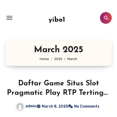
Skip
to
content
yibo1
March 2025
Home
2025
March
Daftar Game Situs Slot
Pragmatic Play RTP Tertinggi
di Situs Slot
admin
March 8, 2025
No Comments