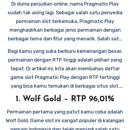
Di dunia perjudian online, nama Pragmatic Play
sudah tak asing lagi. Sebagai salah satu penyedia
permainan slot terkemuka, Pragmatic Play
menghadirkan berbagai jenis permainan dengan
berbagai tema dan fitur yang menarik. Salah satu
alasan mengapa banyak pemain di Indonesia
Bagi kamu yang suka berburu kemenangan besar,
memilih permainan slot dari Pragmatic Play adalah
permainan dengan RTP tinggi adalah pilihan yang
karena Return to Player (RTP) yang tinggi. RTP
tepat. Di artikel ini, kita akan membahas daftar
yang tinggi berarti peluang kemenangan yang lebih
game slot Pragmatic Play dengan RTP tertinggi
besar dalam jangka panjang.
yang bisa kamu temukan di berbagai situs slot.
Jadi, jangan lewatkan informasi penting ini!
1. Wolf Gold – RTP 96,01%
Permainan pertama yang patut kamu coba adalah
Wolf Gold. Game slot ini sangat populer di kalangan
pemain Indonesia dan telah menjadi salah satu