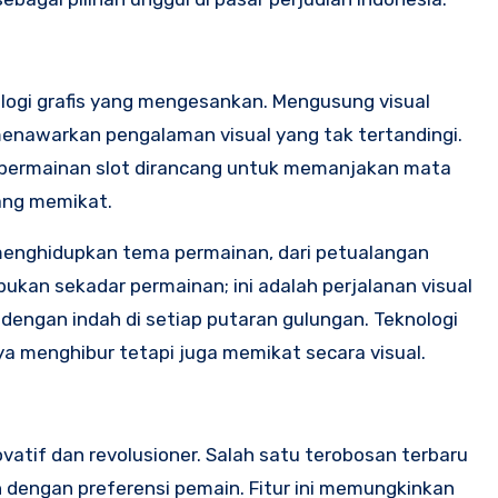
ologi grafis yang mengesankan. Mengusung visual
 menawarkan pengalaman visual yang tak tertandingi.
p permainan slot dirancang untuk memanjakan mata
ang memikat.
menghidupkan tema permainan, dari petualangan
bukan sekadar permainan; ini adalah perjalanan visual
dengan indah di setiap putaran gulungan. Teknologi
ya menghibur tetapi juga memikat secara visual.
ovatif dan revolusioner. Salah satu terobosan terbaru
 dengan preferensi pemain. Fitur ini memungkinkan