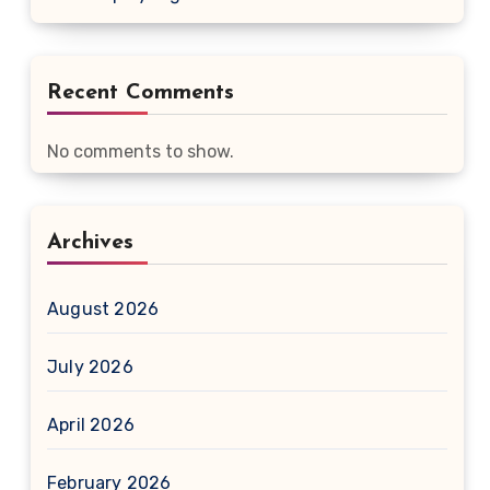
Recent Comments
No comments to show.
Archives
August 2026
July 2026
April 2026
February 2026