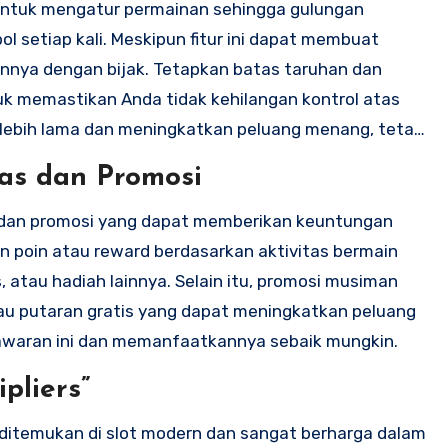
 untuk mengatur permainan sehingga gulungan
 setiap kali. Meskipun fitur ini dapat membuat
nnya dengan bijak. Tetapkan batas taruhan dan
tuk memastikan Anda tidak kehilangan kontrol atas
 lebih lama dan meningkatkan peluang menang, tetapi
as dan Promosi
s dan promosi yang dapat memberikan keuntungan
 poin atau reward berdasarkan aktivitas bermain
, atau hadiah lainnya. Selain itu, promosi musiman
tau putaran gratis yang dapat meningkatkan peluang
waran ini dan memanfaatkannya sebaik mungkin.
pliers”
ing ditemukan di slot modern dan sangat berharga dalam