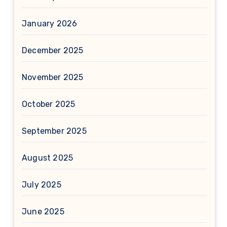
January 2026
December 2025
November 2025
October 2025
September 2025
August 2025
July 2025
June 2025