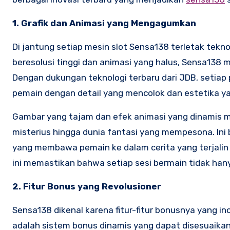
1. Grafik dan Animasi yang Mengagumkan
Di jantung setiap mesin slot Sensa138 terletak tekn
beresolusi tinggi dan animasi yang halus, Sensa138
Dengan dukungan teknologi terbaru dari JDB, setia
pemain dengan detail yang mencolok dan estetika y
Gambar yang tajam dan efek animasi yang dinamis 
misterius hingga dunia fantasi yang mempesona. Ini 
yang membawa pemain ke dalam cerita yang terjalin 
ini memastikan bahwa setiap sesi bermain tidak han
2. Fitur Bonus yang Revolusioner
Sensa138 dikenal karena fitur-fitur bonusnya yang in
adalah sistem bonus dinamis yang dapat disesuaikan