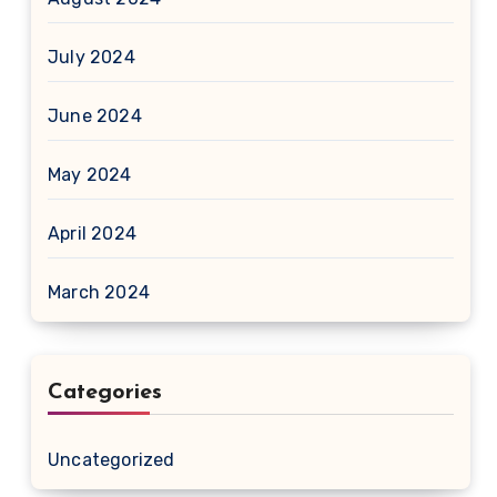
July 2024
June 2024
May 2024
April 2024
March 2024
Categories
Uncategorized