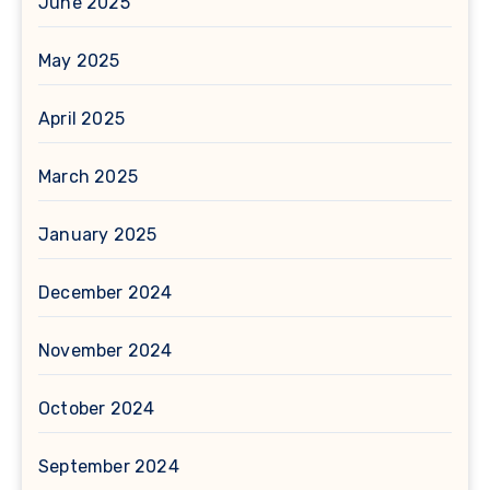
June 2025
May 2025
April 2025
March 2025
January 2025
December 2024
November 2024
October 2024
September 2024