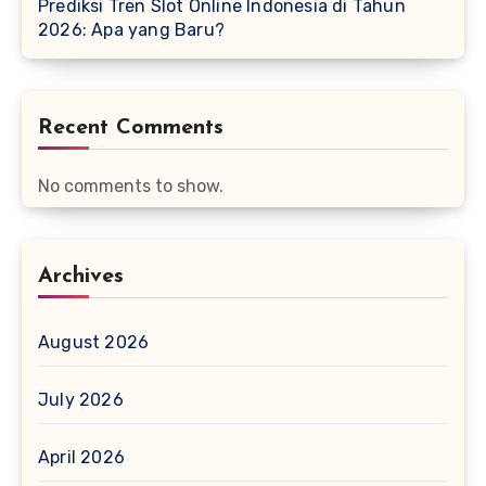
Prediksi Tren Slot Online Indonesia di Tahun
2026: Apa yang Baru?
Recent Comments
No comments to show.
Archives
August 2026
July 2026
April 2026