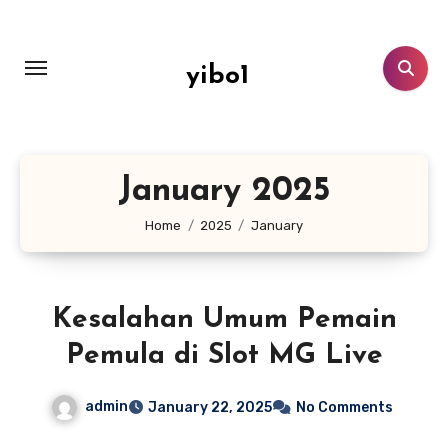
Skip
to
content
yibo1
January 2025
Home
2025
January
Kesalahan Umum Pemain
Pemula di Slot MG Live
admin
January 22, 2025
No Comments