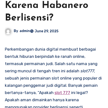
Karena Habanero
Berlisensi?
By
admin
June 29, 2025
Perkembangan dunia digital membuat berbagai
bentuk hiburan berpindah ke ranah online,
termasuk permainan judi. Salah satu nama yang
sering muncul di tengah tren ini adalah
slot777
,
sebuah jenis permainan slot online yang populer di
kalangan penggemar judi digital. Banyak pemain
bertanya-tanya, “Apakah
slot 777
ini legal?
Apakah aman dimainkan hanya karena
menggunakan provider berlisensi seperti