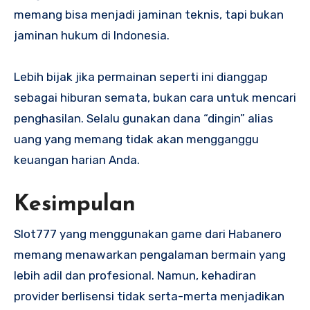
memang bisa menjadi jaminan teknis, tapi bukan
jaminan hukum di Indonesia.
Lebih bijak jika permainan seperti ini dianggap
sebagai hiburan semata, bukan cara untuk mencari
penghasilan. Selalu gunakan dana “dingin” alias
uang yang memang tidak akan mengganggu
keuangan harian Anda.
Kesimpulan
Slot777 yang menggunakan game dari Habanero
memang menawarkan pengalaman bermain yang
lebih adil dan profesional. Namun, kehadiran
provider berlisensi tidak serta-merta menjadikan