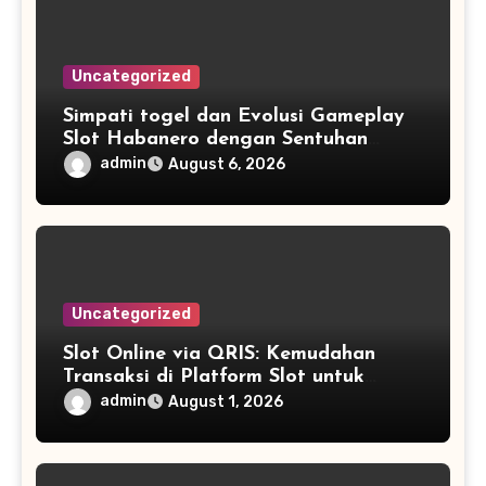
Uncategorized
Simpati togel dan Evolusi Gameplay
Slot Habanero dengan Sentuhan
Visual Modern
admin
August 6, 2026
Uncategorized
Slot Online via QRIS: Kemudahan
Transaksi di Platform Slot untuk
Pemain Indonesia
admin
August 1, 2026