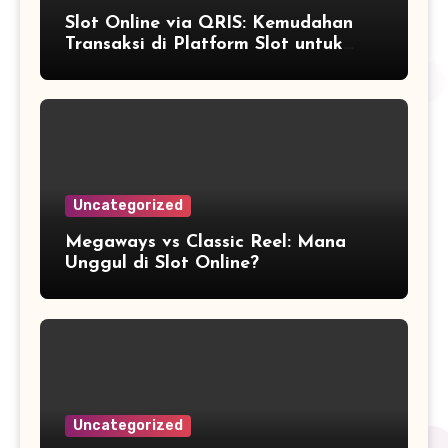
Slot Online via QRIS: Kemudahan
Transaksi di Platform Slot untuk
Pemain Indonesia
Uncategorized
Megaways vs Classic Reel: Mana
Unggul di Slot Online?
Uncategorized