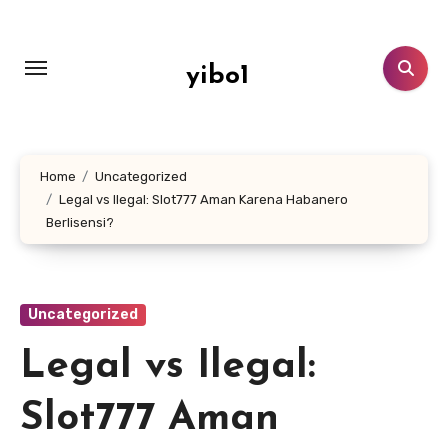
Skip
to
content
yibo1
Home
Uncategorized
Legal vs Ilegal: Slot777 Aman Karena Habanero
Berlisensi?
Uncategorized
Legal vs Ilegal:
Slot777 Aman