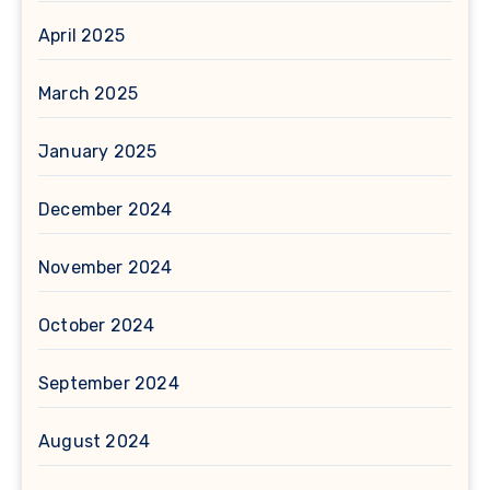
April 2025
March 2025
January 2025
December 2024
November 2024
October 2024
September 2024
August 2024