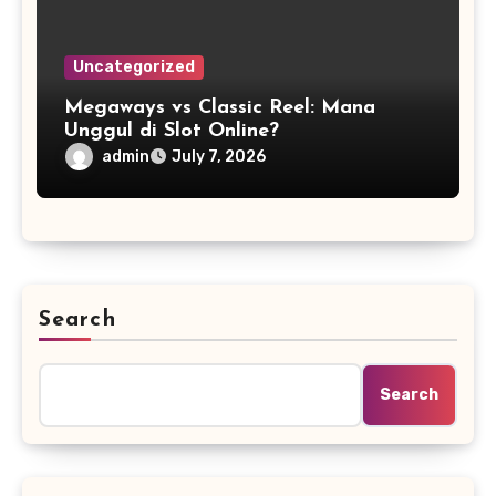
Uncategorized
Megaways vs Classic Reel: Mana
Unggul di Slot Online?
admin
July 7, 2026
Search
Search