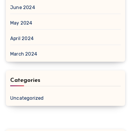
June 2024
May 2024
April 2024
March 2024
Categories
Uncategorized