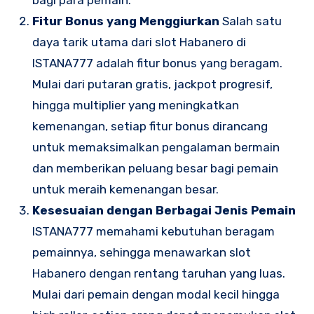
Fitur Bonus yang Menggiurkan
Salah satu
daya tarik utama dari slot Habanero di
ISTANA777 adalah fitur bonus yang beragam.
Mulai dari putaran gratis, jackpot progresif,
hingga multiplier yang meningkatkan
kemenangan, setiap fitur bonus dirancang
untuk memaksimalkan pengalaman bermain
dan memberikan peluang besar bagi pemain
untuk meraih kemenangan besar.
Kesesuaian dengan Berbagai Jenis Pemain
ISTANA777 memahami kebutuhan beragam
pemainnya, sehingga menawarkan slot
Habanero dengan rentang taruhan yang luas.
Mulai dari pemain dengan modal kecil hingga