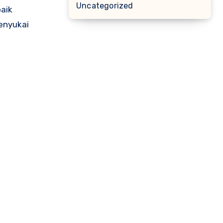
Uncategorized
baik
enyukai