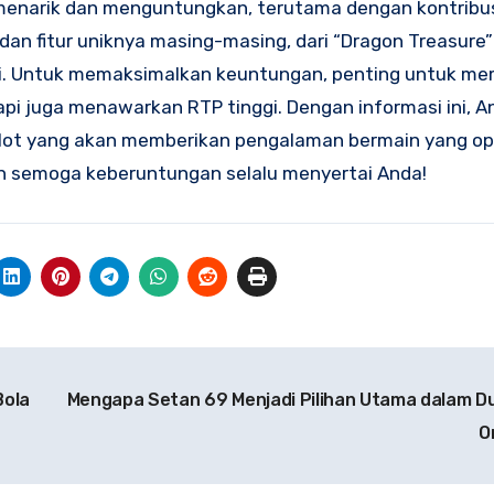
menarik dan menguntungkan, terutama dengan kontribus
k dan fitur uniknya masing-masing, dari “Dragon Treasure
i. Untuk memaksimalkan keuntungan, penting untuk memi
pi juga menawarkan RTP tinggi. Dengan informasi ini, A
slot yang akan memberikan pengalaman bermain yang op
n semoga keberuntungan selalu menyertai Anda!
Bola
Mengapa Setan 69 Menjadi Pilihan Utama dalam Du
O