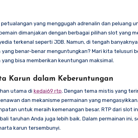
pemain dimanjakan dengan berbagai pilihan slot yang me
edia terkenal seperti JDB. Namun, di tengah banyaknya
a yang benar-benar menguntungkan? Mari kita telusuri 
ana yang bisa memberikan keuntungan maksimal.
arta Karun dalam Keberuntungan
lihan utama di
kedai69 rtp
. Dengan tema mistis yang teri
g menawan dan mekanisme permainan yang mengasyikkan. 
atan untuk meraih kemenangan besar. RTP dari slot ini
li taruhan Anda juga lebih baik. Dalam permainan ini, s
arta karun tersembunyi.