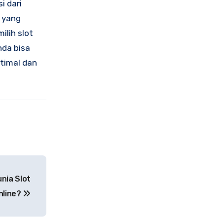
i dari
” yang
lih slot
nda bisa
timal dan
nia Slot
nline?