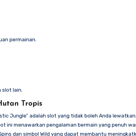
uan permainan.
slot lain.
Hutan Tropis
tic Jungle” adalah slot yang tidak boleh Anda lewatka
slot ini menawarkan pengalaman bermain yang penuh wa
e Spins dan simbol Wild yang dapat membantu meningkat