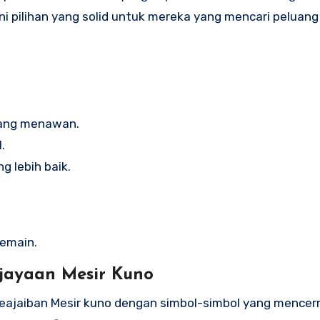
ni pilihan yang solid untuk mereka yang mencari peluan
yang menawan.
.
 lebih baik.
emain.
ejayaan Mesir Kuno
eajaiban Mesir kuno dengan simbol-simbol yang mence