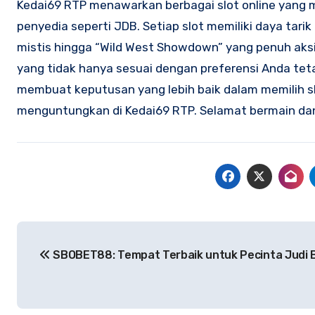
Kedai69 RTP menawarkan berbagai slot online yang 
penyedia seperti JDB. Setiap slot memiliki daya tari
mistis hingga “Wild West Showdown” yang penuh aks
yang tidak hanya sesuai dengan preferensi Anda teta
membuat keputusan yang lebih baik dalam memilih 
menguntungkan di Kedai69 RTP. Selamat bermain da
Post
SBOBET88: Tempat Terbaik untuk Pecinta Judi 
navigation