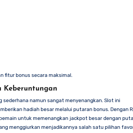
 fitur bonus secara maksimal.
da Keberuntungan
 sederhana namun sangat menyenangkan. Slot ini
erikan hadiah besar melalui putaran bonus. Dengan 
a pemain untuk memenangkan jackpot besar dengan put
s yang menggiurkan menjadikannya salah satu pilihan favor