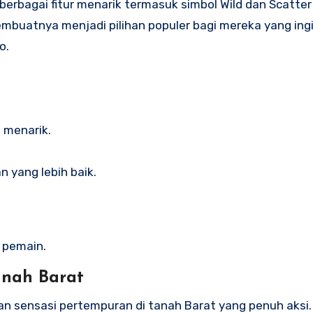
erbagai fitur menarik termasuk simbol Wild dan Scatter
membuatnya menjadi pilihan populer bagi mereka yang in
o.
 menarik.
 yang lebih baik.
 pemain.
anah Barat
sensasi pertempuran di tanah Barat yang penuh aksi. S