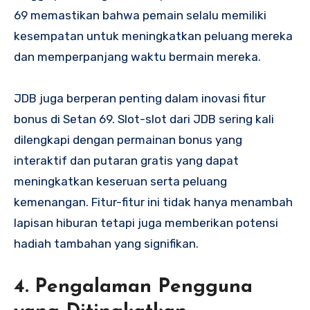
69 memastikan bahwa pemain selalu memiliki
kesempatan untuk meningkatkan peluang mereka
dan memperpanjang waktu bermain mereka.
JDB juga berperan penting dalam inovasi fitur
bonus di Setan 69. Slot-slot dari JDB sering kali
dilengkapi dengan permainan bonus yang
interaktif dan putaran gratis yang dapat
meningkatkan keseruan serta peluang
kemenangan. Fitur-fitur ini tidak hanya menambah
lapisan hiburan tetapi juga memberikan potensi
hadiah tambahan yang signifikan.
4. Pengalaman Pengguna