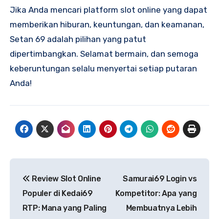
Jika Anda mencari platform slot online yang dapat
memberikan hiburan, keuntungan, dan keamanan,
Setan 69 adalah pilihan yang patut
dipertimbangkan. Selamat bermain, dan semoga
keberuntungan selalu menyertai setiap putaran
Anda!
Post
Review Slot Online
Samurai69 Login vs
navigation
Populer di Kedai69
Kompetitor: Apa yang
RTP: Mana yang Paling
Membuatnya Lebih