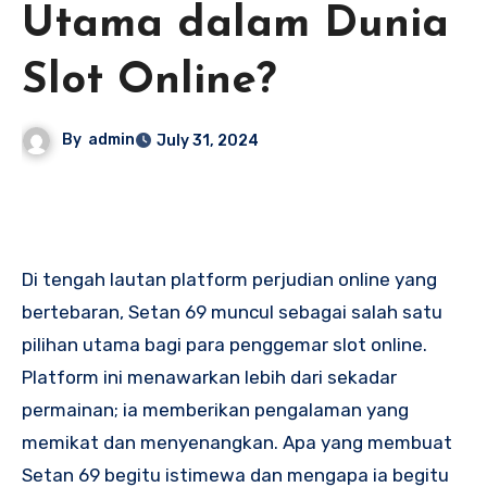
Utama dalam Dunia
Slot Online?
By
admin
July 31, 2024
Di tengah lautan platform perjudian online yang
bertebaran, Setan 69 muncul sebagai salah satu
pilihan utama bagi para penggemar slot online.
Platform ini menawarkan lebih dari sekadar
permainan; ia memberikan pengalaman yang
memikat dan menyenangkan. Apa yang membuat
Setan 69 begitu istimewa dan mengapa ia begitu