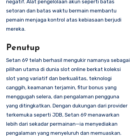
negatif. Alat pengelolaan akun seperti batas
setoran dan batas waktu bermain membantu
pemain menjaga kontrol atas kebiasaan berjudi
mereka.
Penutup
Setan 69 telah berhasil mengukir namanya sebagai
pilihan utama di dunia slot online berkat koleksi
slot yang variatif dan berkualitas, teknologi
canggih, keamanan terjamin, fitur bonus yang
menggugah selera, dan pengalaman pengguna
yang ditingkatkan. Dengan dukungan dari provider
terkemuka seperti JDB, Setan 69 menawarkan
lebih dari sekadar permainan—ia menyediakan
pengalaman yang menyeluruh dan memuaskan.