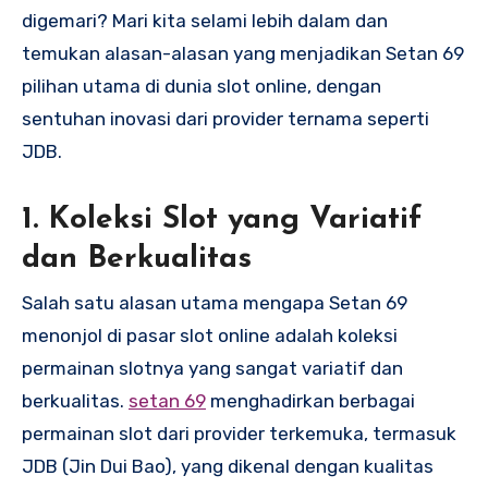
digemari? Mari kita selami lebih dalam dan
temukan alasan-alasan yang menjadikan Setan 69
pilihan utama di dunia slot online, dengan
sentuhan inovasi dari provider ternama seperti
JDB.
1. Koleksi Slot yang Variatif
dan Berkualitas
Salah satu alasan utama mengapa Setan 69
menonjol di pasar slot online adalah koleksi
permainan slotnya yang sangat variatif dan
berkualitas.
setan 69
menghadirkan berbagai
permainan slot dari provider terkemuka, termasuk
JDB (Jin Dui Bao), yang dikenal dengan kualitas