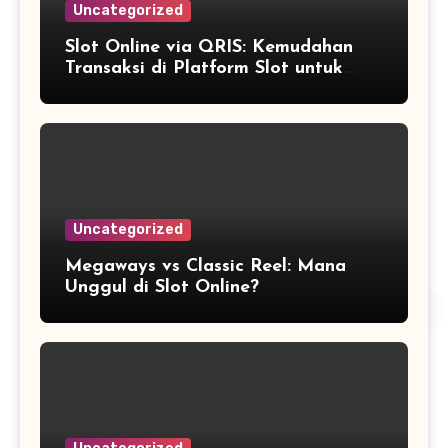
Uncategorized
Slot Online via QRIS: Kemudahan
Transaksi di Platform Slot untuk
Pemain Indonesia
Uncategorized
Megaways vs Classic Reel: Mana
Unggul di Slot Online?