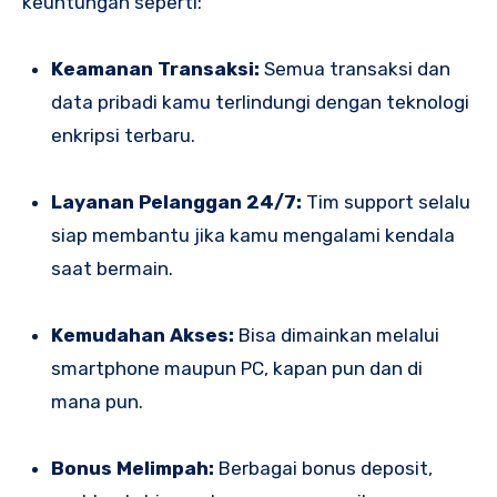
keuntungan seperti:
Keamanan Transaksi:
Semua transaksi dan
data pribadi kamu terlindungi dengan teknologi
enkripsi terbaru.
Layanan Pelanggan 24/7:
Tim support selalu
siap membantu jika kamu mengalami kendala
saat bermain.
Kemudahan Akses:
Bisa dimainkan melalui
smartphone maupun PC, kapan pun dan di
mana pun.
Bonus Melimpah:
Berbagai bonus deposit,