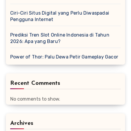
Ciri-Ciri Situs Digital yang Perlu Diwaspadai
Pengguna Internet
Prediksi Tren Slot Online Indonesia di Tahun
2026: Apa yang Baru?
Power of Thor: Palu Dewa Petir Gameplay Gacor
Recent Comments
No comments to show.
Archives