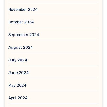
November 2024
October 2024
September 2024
August 2024
July 2024
June 2024
May 2024
April 2024