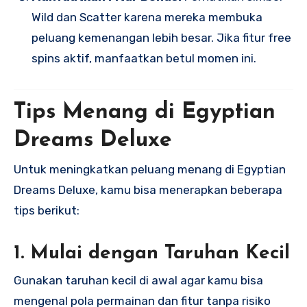
Wild dan Scatter karena mereka membuka
peluang kemenangan lebih besar. Jika fitur free
spins aktif, manfaatkan betul momen ini.
Tips Menang di Egyptian
Dreams Deluxe
Untuk meningkatkan peluang menang di Egyptian
Dreams Deluxe, kamu bisa menerapkan beberapa
tips berikut:
1. Mulai dengan Taruhan Kecil
Gunakan taruhan kecil di awal agar kamu bisa
mengenal pola permainan dan fitur tanpa risiko