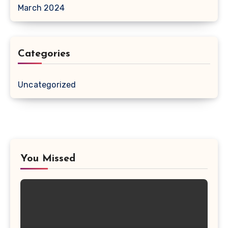
March 2024
Categories
Uncategorized
You Missed