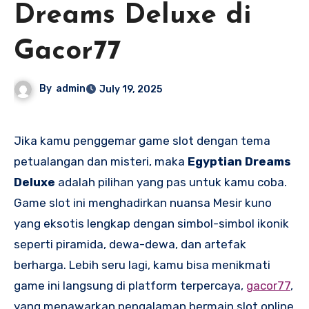
Dreams Deluxe di
Gacor77
By
admin
July 19, 2025
Jika kamu penggemar game slot dengan tema
petualangan dan misteri, maka
Egyptian Dreams
Deluxe
adalah pilihan yang pas untuk kamu coba.
Game slot ini menghadirkan nuansa Mesir kuno
yang eksotis lengkap dengan simbol-simbol ikonik
seperti piramida, dewa-dewa, dan artefak
berharga. Lebih seru lagi, kamu bisa menikmati
game ini langsung di platform terpercaya,
gacor77
,
yang menawarkan pengalaman bermain slot online