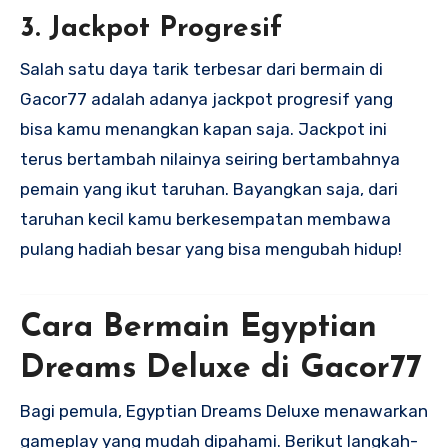
3. Jackpot Progresif
Salah satu daya tarik terbesar dari bermain di
Gacor77 adalah adanya jackpot progresif yang
bisa kamu menangkan kapan saja. Jackpot ini
terus bertambah nilainya seiring bertambahnya
pemain yang ikut taruhan. Bayangkan saja, dari
taruhan kecil kamu berkesempatan membawa
pulang hadiah besar yang bisa mengubah hidup!
Cara Bermain Egyptian
Dreams Deluxe di Gacor77
Bagi pemula, Egyptian Dreams Deluxe menawarkan
gameplay yang mudah dipahami. Berikut langkah-