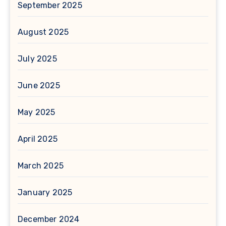
September 2025
August 2025
July 2025
June 2025
May 2025
April 2025
March 2025
January 2025
December 2024