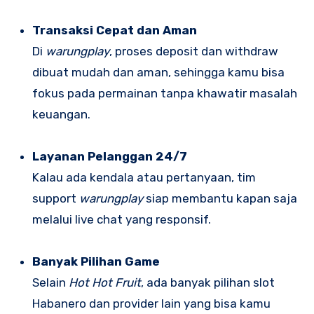
Transaksi Cepat dan Aman
Di
warungplay
, proses deposit dan withdraw
dibuat mudah dan aman, sehingga kamu bisa
fokus pada permainan tanpa khawatir masalah
keuangan.
Layanan Pelanggan 24/7
Kalau ada kendala atau pertanyaan, tim
support
warungplay
siap membantu kapan saja
melalui live chat yang responsif.
Banyak Pilihan Game
Selain
Hot Hot Fruit
, ada banyak pilihan slot
Habanero dan provider lain yang bisa kamu