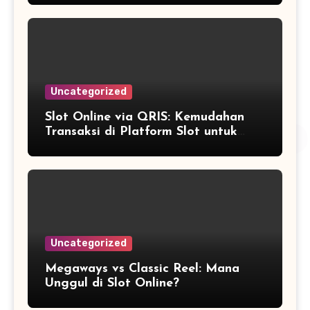
Uncategorized
Slot Online via QRIS: Kemudahan
Transaksi di Platform Slot untuk
Pemain Indonesia
Uncategorized
Megaways vs Classic Reel: Mana
Unggul di Slot Online?