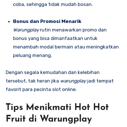
coba, sehingga tidak mudah bosan.
Bonus dan Promosi Menarik
Warungplay
rutin menawarkan promo dan
bonus yang bisa dimanfaatkan untuk
menambah modal bermain atau meningkatkan
peluang menang.
Dengan segala kemudahan dan kelebihan
tersebut, tak heran jika
warungplay
jadi tempat
favorit para pecinta slot online.
Tips Menikmati Hot Hot
Fruit di Warungplay