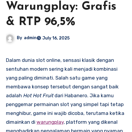
Warungplay: Grafis
& RTP 96,5%
By
admin
July 16, 2025
Dalam dunia slot online, sensasi klasik dengan
sentuhan modern sering kali menjadi kombinasi
yang paling diminati. Salah satu game yang
membawa konsep tersebut dengan sangat baik
adalah
Hot Hot Fruit
dari Habanero. Jika kamu
penggemar permainan slot yang simpel tapi tetap
menghibur, game ini wajib dicoba, terutama ketika
dimainkan di
warungplay
, platform yang dikenal
menghadirkan pengalaman bermain yang nyaman