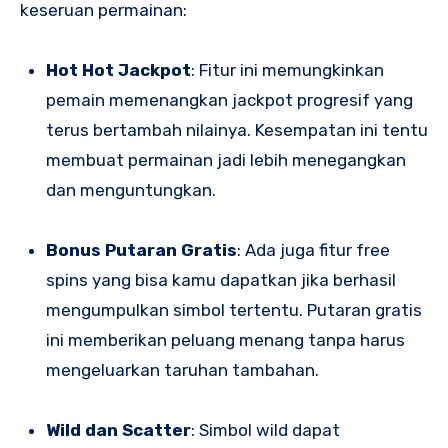
keseruan permainan:
Hot Hot Jackpot
: Fitur ini memungkinkan
pemain memenangkan jackpot progresif yang
terus bertambah nilainya. Kesempatan ini tentu
membuat permainan jadi lebih menegangkan
dan menguntungkan.
Bonus Putaran Gratis
: Ada juga fitur free
spins yang bisa kamu dapatkan jika berhasil
mengumpulkan simbol tertentu. Putaran gratis
ini memberikan peluang menang tanpa harus
mengeluarkan taruhan tambahan.
Wild dan Scatter
: Simbol wild dapat