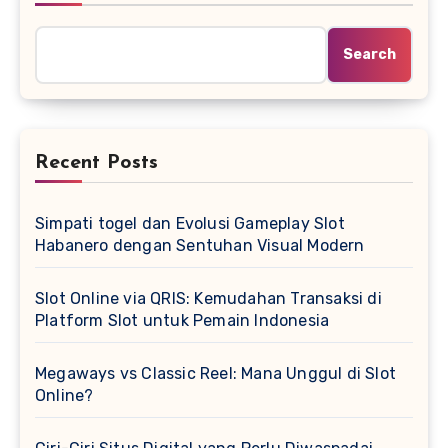
Search
Recent Posts
Simpati togel dan Evolusi Gameplay Slot
Habanero dengan Sentuhan Visual Modern
Slot Online via QRIS: Kemudahan Transaksi di
Platform Slot untuk Pemain Indonesia
Megaways vs Classic Reel: Mana Unggul di Slot
Online?