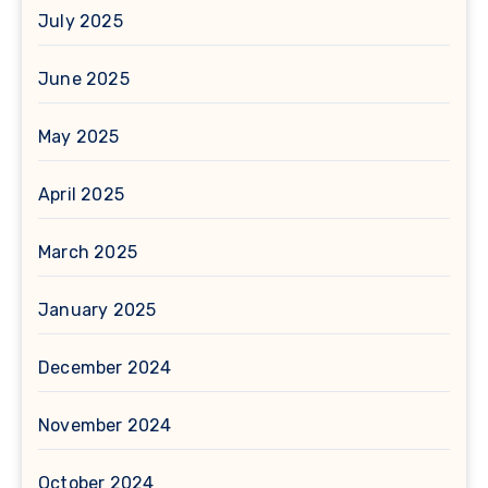
July 2025
June 2025
May 2025
April 2025
March 2025
January 2025
December 2024
November 2024
October 2024