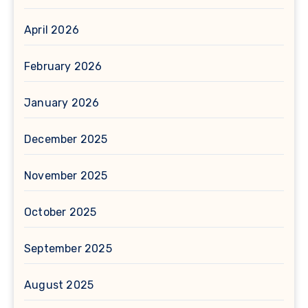
April 2026
February 2026
January 2026
December 2025
November 2025
October 2025
September 2025
August 2025