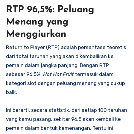
RTP 96,5%: Peluang
Menang yang
Menggiurkan
Return to Player (RTP) adalah persentase teoretis
dari total taruhan yang akan dikembalikan ke
pemain dalam jangka panjang. Dengan RTP
sebesar 96,5%,
Hot Hot Fruit
termasuk dalam
kategori slot dengan peluang menang yang cukup
baik.
Ini berarti, secara statistik, dari setiap 100 taruhan
yang kamu pasang, sekitar 96,5 akan kembali ke
pemain dalam bentuk kemenangan. Tentu ini