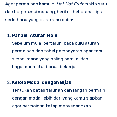
Agar permainan kamu di
Hot Hot Fruit
makin seru
dan berpotensi menang, berikut beberapa tips
sederhana yang bisa kamu coba:
Pahami Aturan Main
Sebelum mulai bertaruh, baca dulu aturan
permainan dan tabel pembayaran agar tahu
simbol mana yang paling bernilai dan
bagaimana fitur bonus bekerja.
Kelola Modal dengan Bijak
Tentukan batas taruhan dan jangan bermain
dengan modal lebih dari yang kamu siapkan
agar permainan tetap menyenangkan.