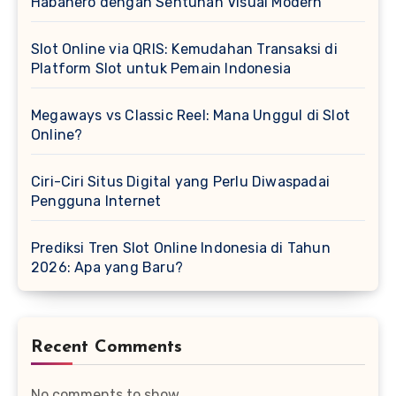
Habanero dengan Sentuhan Visual Modern
Slot Online via QRIS: Kemudahan Transaksi di
Platform Slot untuk Pemain Indonesia
Megaways vs Classic Reel: Mana Unggul di Slot
Online?
Ciri-Ciri Situs Digital yang Perlu Diwaspadai
Pengguna Internet
Prediksi Tren Slot Online Indonesia di Tahun
2026: Apa yang Baru?
Recent Comments
No comments to show.