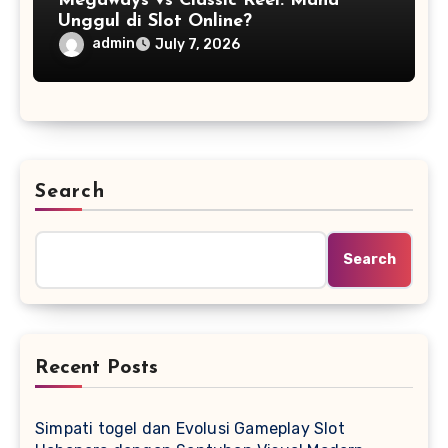
Megaways vs Classic Reel: Mana
Unggul di Slot Online?
admin
July 7, 2026
Search
Search
Recent Posts
Simpati togel dan Evolusi Gameplay Slot