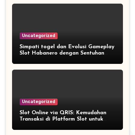
Uncategorized
Simpati togel dan Evolusi Gameplay
Slot Habanero dengan Sentuhan
Visual Modern
Uncategorized
Slot Online via QRIS: Kemudahan
Transaksi di Platform Slot untuk
Pemain Indonesia