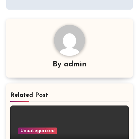
By
admin
Related Post
Uncategorized