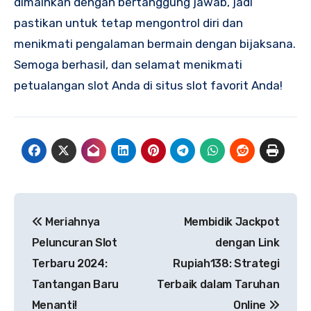
dimainkan dengan bertanggung jawab, jadi
pastikan untuk tetap mengontrol diri dan
menikmati pengalaman bermain dengan bijaksana.
Semoga berhasil, dan selamat menikmati
petualangan slot Anda di situs slot favorit Anda!
Post
Meriahnya
Membidik Jackpot
navigation
Peluncuran Slot
dengan Link
Terbaru 2024:
Rupiah138: Strategi
Tantangan Baru
Terbaik dalam Taruhan
Menanti!
Online