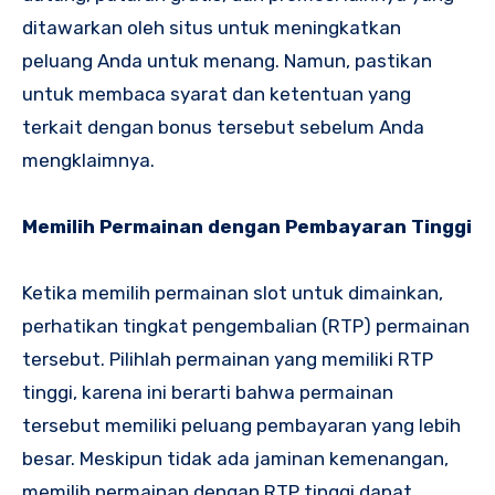
ditawarkan oleh situs untuk meningkatkan
peluang Anda untuk menang. Namun, pastikan
untuk membaca syarat dan ketentuan yang
terkait dengan bonus tersebut sebelum Anda
mengklaimnya.
Memilih Permainan dengan Pembayaran Tinggi
Ketika memilih permainan slot untuk dimainkan,
perhatikan tingkat pengembalian (RTP) permainan
tersebut. Pilihlah permainan yang memiliki RTP
tinggi, karena ini berarti bahwa permainan
tersebut memiliki peluang pembayaran yang lebih
besar. Meskipun tidak ada jaminan kemenangan,
memilih permainan dengan RTP tinggi dapat