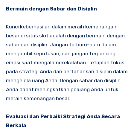
Bermain dengan Sabar dan Disiplin
Kunci keberhasilan dalam meraih kemenangan
besar di situs slot adalah dengan bermain dengan
sabar dan disiplin. Jangan terburu-buru dalam
mengambil keputusan, dan jangan terpancing
emosi saat mengalami kekalahan. Tetaplah fokus
pada strategi Anda dan pertahankan disiplin dalam
mengelola uang Anda. Dengan sabar dan disiplin,
Anda dapat meningkatkan peluang Anda untuk
meraih kemenangan besar.
Evaluasi dan Perbaiki Strategi Anda Secara
Berkala