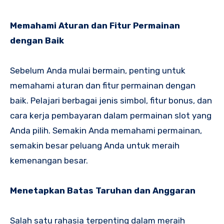
Memahami Aturan dan Fitur Permainan
dengan Baik
Sebelum Anda mulai bermain, penting untuk
memahami aturan dan fitur permainan dengan
baik. Pelajari berbagai jenis simbol, fitur bonus, dan
cara kerja pembayaran dalam permainan slot yang
Anda pilih. Semakin Anda memahami permainan,
semakin besar peluang Anda untuk meraih
kemenangan besar.
Menetapkan Batas Taruhan dan Anggaran
Salah satu rahasia terpenting dalam meraih