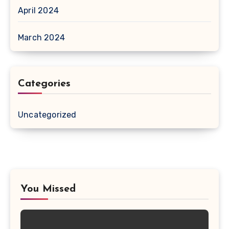
April 2024
March 2024
Categories
Uncategorized
You Missed