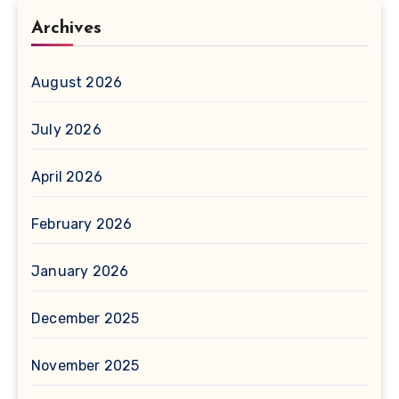
Archives
August 2026
July 2026
April 2026
February 2026
January 2026
December 2025
November 2025