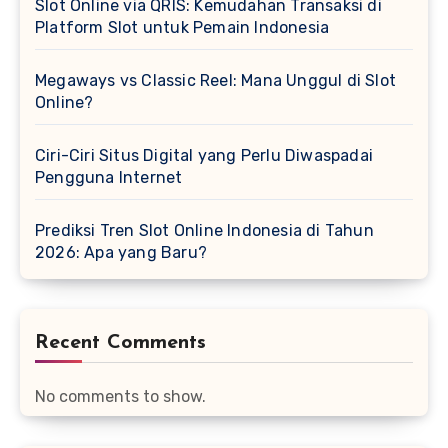
Slot Online via QRIS: Kemudahan Transaksi di
Platform Slot untuk Pemain Indonesia
Megaways vs Classic Reel: Mana Unggul di Slot
Online?
Ciri-Ciri Situs Digital yang Perlu Diwaspadai
Pengguna Internet
Prediksi Tren Slot Online Indonesia di Tahun
2026: Apa yang Baru?
Recent Comments
No comments to show.