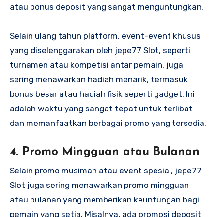
atau bonus deposit yang sangat menguntungkan.
Selain ulang tahun platform, event-event khusus
yang diselenggarakan oleh jepe77 Slot, seperti
turnamen atau kompetisi antar pemain, juga
sering menawarkan hadiah menarik, termasuk
bonus besar atau hadiah fisik seperti gadget. Ini
adalah waktu yang sangat tepat untuk terlibat
dan memanfaatkan berbagai promo yang tersedia.
4. Promo Mingguan atau Bulanan
Selain promo musiman atau event spesial, jepe77
Slot juga sering menawarkan promo mingguan
atau bulanan yang memberikan keuntungan bagi
pemain yang setia. Misalnya, ada promosi deposit