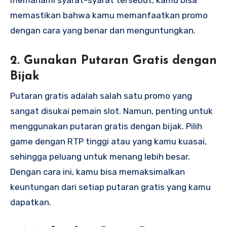
memahami syarat-syarat tersebut, kamu bisa
memastikan bahwa kamu memanfaatkan promo
dengan cara yang benar dan menguntungkan.
2. Gunakan Putaran Gratis dengan
Bijak
Putaran gratis adalah salah satu promo yang
sangat disukai pemain slot. Namun, penting untuk
menggunakan putaran gratis dengan bijak. Pilih
game dengan RTP tinggi atau yang kamu kuasai,
sehingga peluang untuk menang lebih besar.
Dengan cara ini, kamu bisa memaksimalkan
keuntungan dari setiap putaran gratis yang kamu
dapatkan.