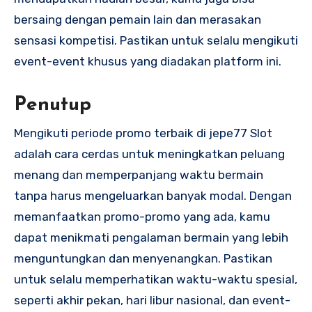
bersaing dengan pemain lain dan merasakan
sensasi kompetisi. Pastikan untuk selalu mengikuti
event-event khusus yang diadakan platform ini.
Penutup
Mengikuti periode promo terbaik di jepe77 Slot
adalah cara cerdas untuk meningkatkan peluang
menang dan memperpanjang waktu bermain
tanpa harus mengeluarkan banyak modal. Dengan
memanfaatkan promo-promo yang ada, kamu
dapat menikmati pengalaman bermain yang lebih
menguntungkan dan menyenangkan. Pastikan
untuk selalu memperhatikan waktu-waktu spesial,
seperti akhir pekan, hari libur nasional, dan event-