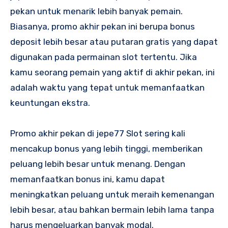
pekan untuk menarik lebih banyak pemain.
Biasanya, promo akhir pekan ini berupa bonus
deposit lebih besar atau putaran gratis yang dapat
digunakan pada permainan slot tertentu. Jika
kamu seorang pemain yang aktif di akhir pekan, ini
adalah waktu yang tepat untuk memanfaatkan
keuntungan ekstra.
Promo akhir pekan di jepe77 Slot sering kali
mencakup bonus yang lebih tinggi, memberikan
peluang lebih besar untuk menang. Dengan
memanfaatkan bonus ini, kamu dapat
meningkatkan peluang untuk meraih kemenangan
lebih besar, atau bahkan bermain lebih lama tanpa
harus mengeluarkan banyak modal.