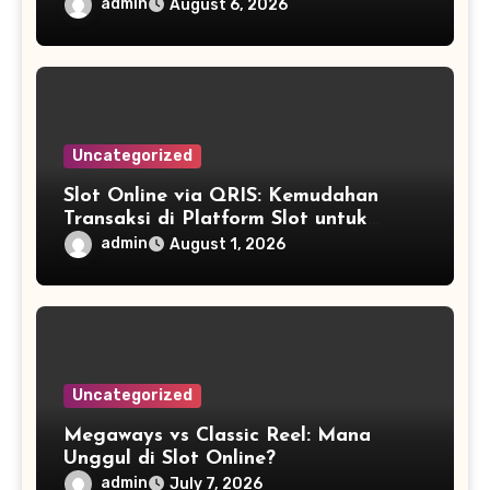
Visual Modern
admin
August 6, 2026
Uncategorized
Slot Online via QRIS: Kemudahan
Transaksi di Platform Slot untuk
Pemain Indonesia
admin
August 1, 2026
Uncategorized
Megaways vs Classic Reel: Mana
Unggul di Slot Online?
admin
July 7, 2026