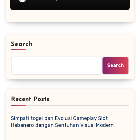
Search
Search
Recent Posts
Simpati togel dan Evolusi Gameplay Slot
Habanero dengan Sentuhan Visual Modern