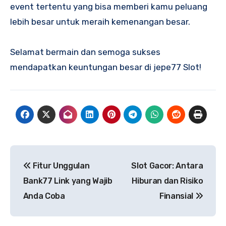
event tertentu yang bisa memberi kamu peluang
lebih besar untuk meraih kemenangan besar.
Selamat bermain dan semoga sukses
mendapatkan keuntungan besar di jepe77 Slot!
Post
Fitur Unggulan
Slot Gacor: Antara
navigation
Bank77 Link yang Wajib
Hiburan dan Risiko
Anda Coba
Finansial