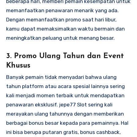
beberapa hari, memberi pemain kesempatan untuk
memanfaatkan penawaran menarik yang ada.
Dengan memanfaatkan promo saat hari libur,
kamu dapat memaksimalkan waktu bermain dan
meningkatkan peluang untuk menang besar.
3. Promo Ulang Tahun dan Event
Khusus
Banyak pemain tidak menyadari bahwa ulang
tahun platform atau acara spesial lainnya sering
kali menjadi momen terbaik untuk mendapatkan
penawaran eksklusif. jepe77 Slot sering kali
merayakan ulang tahunnya dengan memberikan
berbagai bonus besar kepada para pemainnya. Hal
ini bisa berupa putaran gratis, bonus cashback,