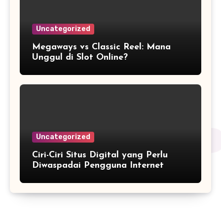
Uncategorized
Megaways vs Classic Reel: Mana
Unggul di Slot Online?
Uncategorized
Ciri-Ciri Situs Digital yang Perlu
Diwaspadai Pengguna Internet