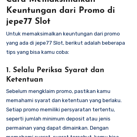
Keuntungan dari Promo di
jepe77 Slot
Untuk memaksimalkan keuntungan dari promo
yang ada di jepe77 Slot, berikut adalah beberapa
tips yang bisa kamu coba:
1. Selalu Periksa Syarat dan
Ketentuan
Sebelum mengklaim promo, pastikan kamu
memahami syarat dan ketentuan yang berlaku.
Setiap promo memiliki persyaratan tertentu,
seperti jumlah minimum deposit atau jenis
permainan yang dapat dimainkan. Dengan