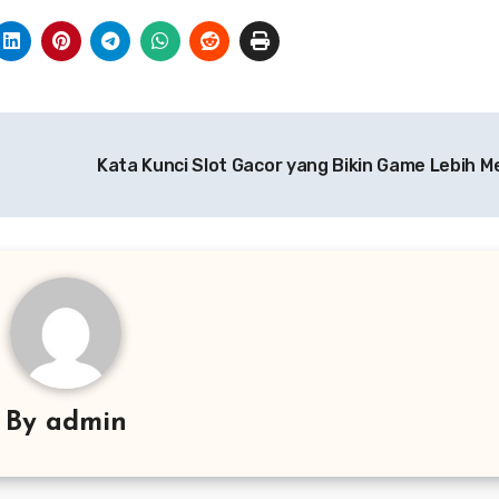
Kata Kunci Slot Gacor yang Bikin Game Lebih M
By
admin