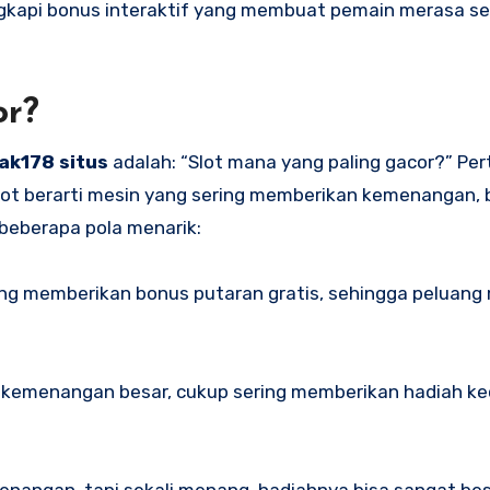
lengkapi bonus interaktif yang membuat pemain merasa se
or?
ak178 situs
adalah: “Slot mana yang paling gacor?” Per
lot berarti mesin yang sering memberikan kemenangan, b
beberapa pola menarik:
ing memberikan bonus putaran gratis, sehingga peluan
 kemenangan besar, cukup sering memberikan hadiah kec