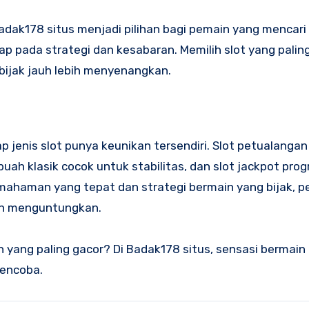
adak178 situs menjadi pilihan bagi pemain yang mencari
 pada strategi dan kesabaran. Memilih slot yang palin
ijak jauh lebih menyenangkan.
iap jenis slot punya keunikan tersendiri. Slot petualangan
uah klasik cocok untuk stabilitas, dan slot jackpot prog
ahaman yang tepat dan strategi bermain yang bijak, 
dan menguntungkan.
 yang paling gacor? Di Badak178 situs, sensasi bermain
mencoba.