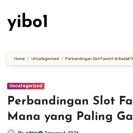
Skip
to
yibo1
content
Home
Uncategorized
Perbandingan Slot Favorit di Badak1
Uncategorized
Perbandingan Slot Fav
Mana yang Paling Ga
By
admin