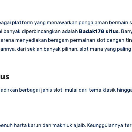
ai banyak diperbincangkan adalah
Badak178 situs
. Ban
rena menyediakan beragam permainan slot dengan ti
ya, dari sekian banyak pilihan, slot mana yang paling 
tus
irkan berbagai jenis slot, mulai dari tema klasik hingg
penuh harta karun dan makhluk ajaib. Keunggulannya ter