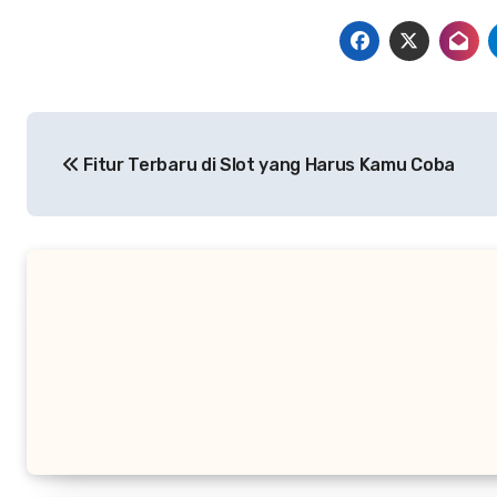
Post
Fitur Terbaru di Slot yang Harus Kamu Coba
navigation