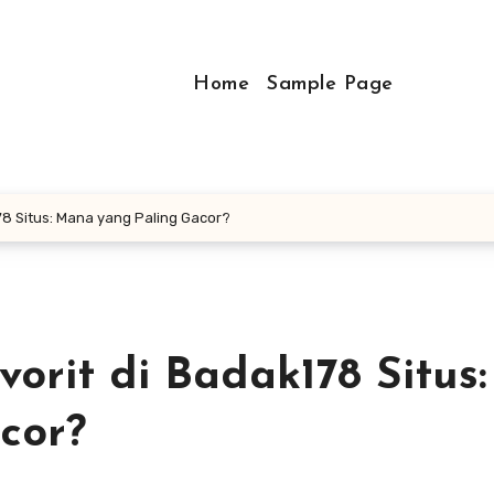
Home
Sample Page
78 Situs: Mana yang Paling Gacor?
orit di Badak178 Situs:
cor?