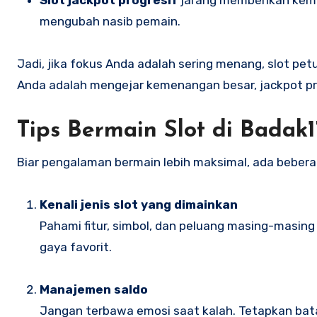
Slot jackpot progresif
jarang memberikan keme
mengubah nasib pemain.
Jadi, jika fokus Anda adalah sering menang, slot petu
Anda adalah mengejar kemenangan besar, jackpot pro
Tips Bermain Slot di Badak1
Biar pengalaman bermain lebih maksimal, ada beberap
Kenali jenis slot yang dimainkan
Pahami fitur, simbol, dan peluang masing-masing
gaya favorit.
Manajemen saldo
Jangan terbawa emosi saat kalah. Tetapkan ba