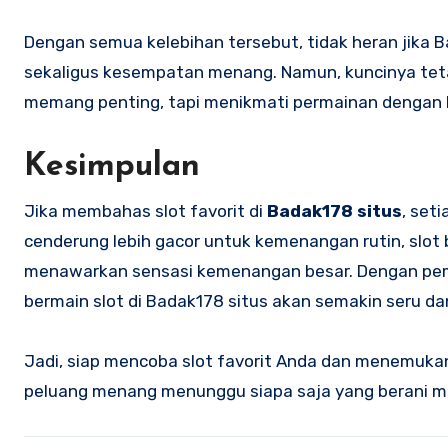
Dengan semua kelebihan tersebut, tidak heran jika B
sekaligus kesempatan menang. Namun, kuncinya tetap
memang penting, tapi menikmati permainan dengan b
Kesimpulan
Jika membahas slot favorit di
Badak178 situs
, set
cenderung lebih gacor untuk kemenangan rutin, slot b
menawarkan sensasi kemenangan besar. Dengan pem
bermain slot di Badak178 situs akan semakin seru 
Jadi, siap mencoba slot favorit Anda dan menemukan
peluang menang menunggu siapa saja yang berani 