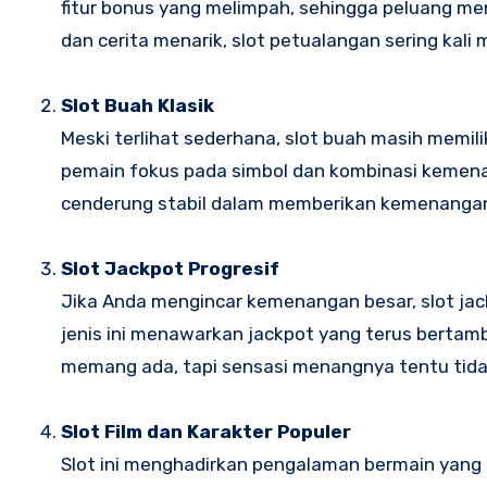
fitur bonus yang melimpah, sehingga peluang men
dan cerita menarik, slot petualangan sering kali 
Slot Buah Klasik
Meski terlihat sederhana, slot buah masih memi
pemain fokus pada simbol dan kombinasi kemenang
cenderung stabil dalam memberikan kemenangan k
Slot Jackpot Progresif
Jika Anda mengincar kemenangan besar, slot jackp
jenis ini menawarkan jackpot yang terus bertam
memang ada, tapi sensasi menangnya tentu tida
Slot Film dan Karakter Populer
Slot ini menghadirkan pengalaman bermain yang l