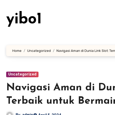
Skip
to
yibo1
content
Home
Uncategorized
Navigasi Aman di Dunia Link Slot: Te
Uncategorized
Navigasi Aman di Dun
Terbaik untuk Bermai
By
admin