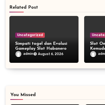
Related Post
Uncategorized
Uncate
Simpati togel dan Evolusi
Slot On
Gameplay Slot Habanero
Kemuda
dengan Sentuhan Visual
Platfo
admin
adm
August 6, 2026
Modern
Indone
You Missed