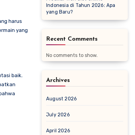
Indonesia di Tahun 2026: Apa
yang Baru?
ang harus
ermain yang
Recent Comments
No comments to show.
tasi baik.
Archives
apatkan
 bahwa
August 2026
July 2026
April 2026