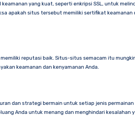
 keamanan yang kuat, seperti enkripsi SSL, untuk melin
sa apakah situs tersebut memiliki sertifikat keamanan 
k memiliki reputasi baik. Situs-situs semacam itu mungki
hayakan keamanan dan kenyamanan Anda.
an dan strategi bermain untuk setiap jenis permainan 
peluang Anda untuk menang dan menghindari kesalahan 