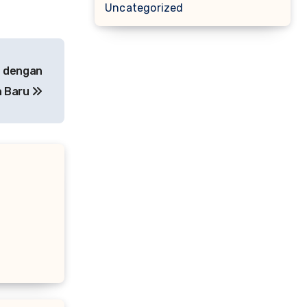
Uncategorized
e dengan
n Baru