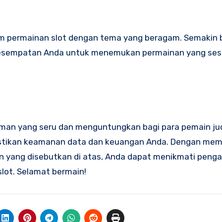
m permainan slot dengan tema yang beragam. Semakin
 kesempatan Anda untuk menemukan permainan yang ses
aman yang seru dan menguntungkan bagi para pemain judi
stikan keamanan data dan keuangan Anda. Dengan memil
n yang disebutkan di atas, Anda dapat menikmati peng
lot. Selamat bermain!