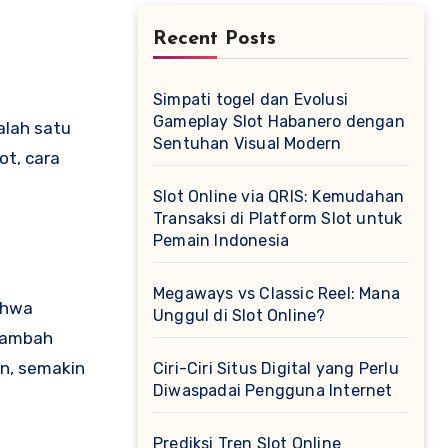
Recent Posts
Simpati togel dan Evolusi
Gameplay Slot Habanero dengan
Salah satu
Sentuhan Visual Modern
ot, cara
Slot Online via QRIS: Kemudahan
Transaksi di Platform Slot untuk
Pemain Indonesia
Megaways vs Classic Reel: Mana
ahwa
Unggul di Slot Online?
rtambah
n, semakin
Ciri-Ciri Situs Digital yang Perlu
Diwaspadai Pengguna Internet
Prediksi Tren Slot Online