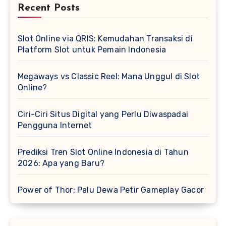
Recent Posts
Slot Online via QRIS: Kemudahan Transaksi di
Platform Slot untuk Pemain Indonesia
Megaways vs Classic Reel: Mana Unggul di Slot
Online?
Ciri-Ciri Situs Digital yang Perlu Diwaspadai
Pengguna Internet
Prediksi Tren Slot Online Indonesia di Tahun
2026: Apa yang Baru?
Power of Thor: Palu Dewa Petir Gameplay Gacor