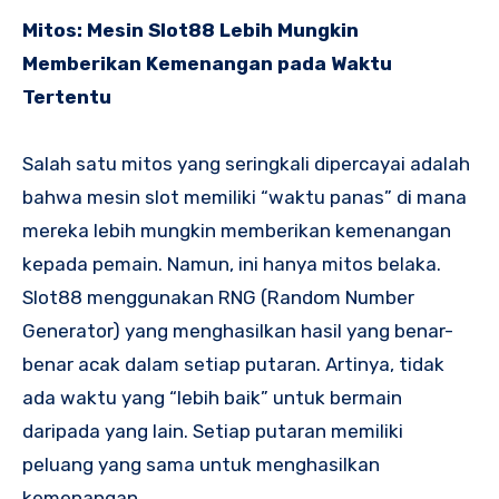
Mitos: Mesin Slot88 Lebih Mungkin
Memberikan Kemenangan pada Waktu
Tertentu
Salah satu mitos yang seringkali dipercayai adalah
bahwa mesin slot memiliki “waktu panas” di mana
mereka lebih mungkin memberikan kemenangan
kepada pemain. Namun, ini hanya mitos belaka.
Slot88 menggunakan RNG (Random Number
Generator) yang menghasilkan hasil yang benar-
benar acak dalam setiap putaran. Artinya, tidak
ada waktu yang “lebih baik” untuk bermain
daripada yang lain. Setiap putaran memiliki
peluang yang sama untuk menghasilkan
kemenangan.