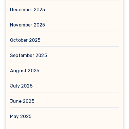
December 2025
November 2025
October 2025
September 2025
August 2025
July 2025
June 2025
May 2025