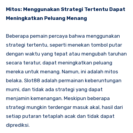
Mitos: Menggunakan Strategi Tertentu Dapat
Meningkatkan Peluang Menang
Beberapa pemain percaya bahwa menggunakan
strategi tertentu, seperti menekan tombol putar
dengan waktu yang tepat atau mengubah taruhan
secara teratur, dapat meningkatkan peluang
mereka untuk menang. Namun, ini adalah mitos
belaka. Slot88 adalah permainan keberuntungan
murni, dan tidak ada strategi yang dapat
menjamin kemenangan. Meskipun beberapa
strategi mungkin terdengar masuk akal, hasil dari
setiap putaran tetaplah acak dan tidak dapat
diprediksi.