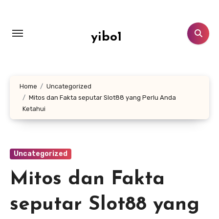
Skip
to
content
yibo1
Home
Uncategorized
Mitos dan Fakta seputar Slot88 yang Perlu Anda
Ketahui
Uncategorized
Mitos dan Fakta
seputar Slot88 yang