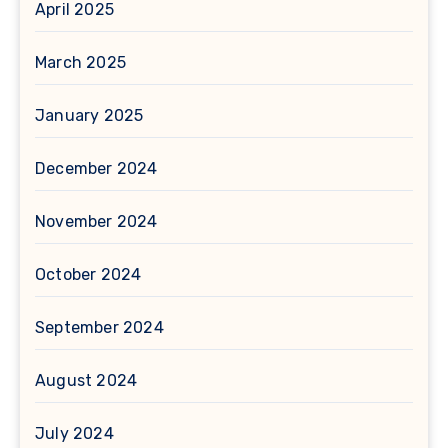
April 2025
March 2025
January 2025
December 2024
November 2024
October 2024
September 2024
August 2024
July 2024