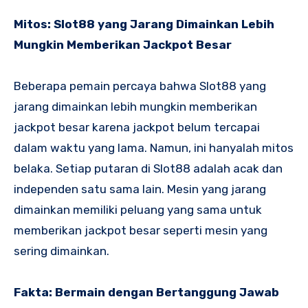
Mitos: Slot88 yang Jarang Dimainkan Lebih
Mungkin Memberikan Jackpot Besar
Beberapa pemain percaya bahwa Slot88 yang
jarang dimainkan lebih mungkin memberikan
jackpot besar karena jackpot belum tercapai
dalam waktu yang lama. Namun, ini hanyalah mitos
belaka. Setiap putaran di Slot88 adalah acak dan
independen satu sama lain. Mesin yang jarang
dimainkan memiliki peluang yang sama untuk
memberikan jackpot besar seperti mesin yang
sering dimainkan.
Fakta: Bermain dengan Bertanggung Jawab