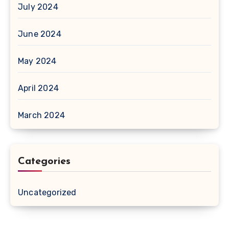
July 2024
June 2024
May 2024
April 2024
March 2024
Categories
Uncategorized