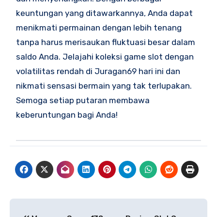
keuntungan yang ditawarkannya, Anda dapat
menikmati permainan dengan lebih tenang
tanpa harus merisaukan fluktuasi besar dalam
saldo Anda. Jelajahi koleksi game slot dengan
volatilitas rendah di Juragan69 hari ini dan
nikmati sensasi bermain yang tak terlupakan.
Semoga setiap putaran membawa
keberuntungan bagi Anda!
Post