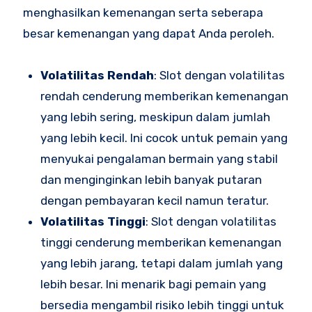
menghasilkan kemenangan serta seberapa
besar kemenangan yang dapat Anda peroleh.
Volatilitas Rendah
: Slot dengan volatilitas
rendah cenderung memberikan kemenangan
yang lebih sering, meskipun dalam jumlah
yang lebih kecil. Ini cocok untuk pemain yang
menyukai pengalaman bermain yang stabil
dan menginginkan lebih banyak putaran
dengan pembayaran kecil namun teratur.
Volatilitas Tinggi
: Slot dengan volatilitas
tinggi cenderung memberikan kemenangan
yang lebih jarang, tetapi dalam jumlah yang
lebih besar. Ini menarik bagi pemain yang
bersedia mengambil risiko lebih tinggi untuk