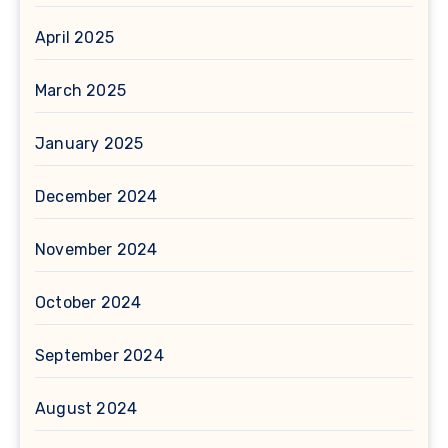
April 2025
March 2025
January 2025
December 2024
November 2024
October 2024
September 2024
August 2024