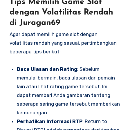
Tips Memilih Game Slot
dengan Volatilitas Rendah
di Juragan69
Agar dapat memilih game slot dengan
volatilitas rendah yang sesuai, pertimbangkan
beberapa tips berikut:
Baca Ulasan dan Rating
: Sebelum
memulai bermain, baca ulasan dari pemain
lain atau lihat rating game tersebut. Ini
dapat memberi Anda gambaran tentang
seberapa sering game tersebut memberikan
kemenangan.
Perhatikan Informasi RTP
: Return to
Player (RTP) adalah persentase dari taruhan