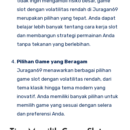
tidak ingin mengambil risiko besar, game
slot dengan volatilitas rendah di Juragan69
merupakan pilihan yang tepat. Anda dapat
belajar lebih banyak tentang cara kerja slot
dan membangun strategi permainan Anda
tanpa tekanan yang berlebihan.
Pilihan Game yang Beragam
Juragan69 menawarkan berbagai pilihan
game slot dengan volatilitas rendah, dari
tema klasik hingga tema modern yang
inovatif. Anda memiliki banyak pilihan untuk
memilih game yang sesuai dengan selera
dan preferensi Anda.