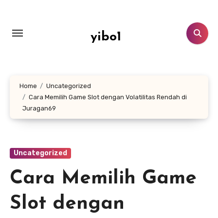
Skip
to
content
yibo1
Home
Uncategorized
Cara Memilih Game Slot dengan Volatilitas Rendah di
Juragan69
Uncategorized
Cara Memilih Game
Slot dengan