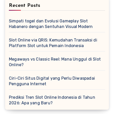
Recent Posts
Simpati togel dan Evolusi Gameplay Slot
Habanero dengan Sentuhan Visual Modern
Slot Online via QRIS: Kemudahan Transaksi di
Platform Slot untuk Pemain Indonesia
Megaways vs Classic Reel: Mana Unggul di Slot
Online?
Ciri-Ciri Situs Digital yang Perlu Diwaspadai
Pengguna Internet
Prediksi Tren Slot Online Indonesia di Tahun
2026: Apa yang Baru?