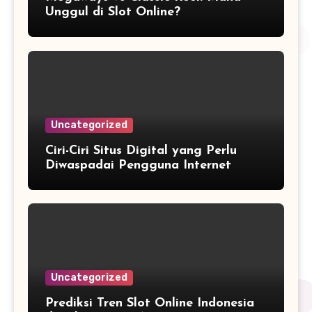
Unggul di Slot Online?
Uncategorized
Ciri-Ciri Situs Digital yang Perlu
Diwaspadai Pengguna Internet
Uncategorized
Prediksi Tren Slot Online Indonesia