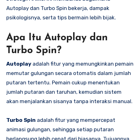
Autoplay dan Turbo Spin bekerja, dampak
psikologisnya, serta tips bermain lebih bijak.
Apa Itu Autoplay dan
Turbo Spin?
Autoplay
adalah fitur yang memungkinkan pemain
memutar gulungan secara otomatis dalam jumlah
putaran tertentu. Pemain cukup menentukan
jumlah putaran dan taruhan, kemudian sistem
akan menjalankan sisanya tanpa interaksi manual.
Turbo Spin
adalah fitur yang mempercepat
animasi gulungan, sehingga setiap putaran
berlangsung lebih cepat dari biasanya. Tujuannya