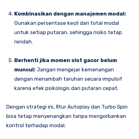
Kombinasikan dengan manajemen modal:
Gunakan persentase kecil dari total modal
untuk setiap putaran, sehingga risiko tetap
rendah.
Berhenti jika momen slot gacor belum
muncul:
Jangan mengejar kemenangan
dengan menambah taruhan secara impulsif
karena efek psikologis dari putaran cepat.
Dengan strategi ini, fitur Autoplay dan Turbo Spin
bisa tetap menyenangkan tanpa mengorbankan
kontrol terhadap modal.