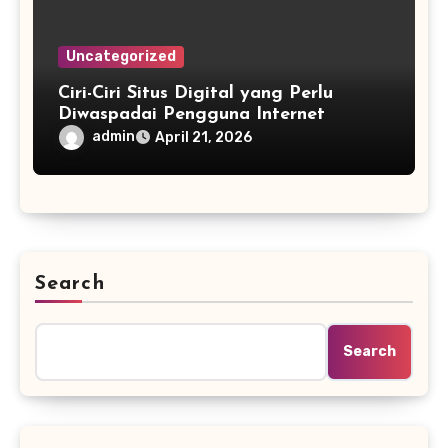
Uncategorized
Ciri-Ciri Situs Digital yang Perlu
Diwaspadai Pengguna Internet
admin
April 21, 2026
Search
Search